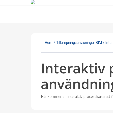
Skip
to
main
content
Hem
/
Tillämpningsanvisningar BIM
/
Inte
Interaktiv 
användnin
Här kommer en interaktiv processkarta att f