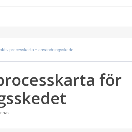
raktiv processkarta – användningsskede
processkarta för
gsskedet
innas