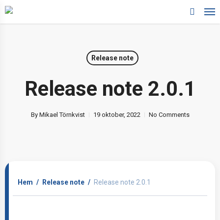
Skip
to
search
main
content
Release note
Release note 2.0.1
visningarbim.kravportal.se/wp-
By
Mikael Törnkvist
19 oktober, 2022
No Comments
Hem
/
Release note
/
Release note 2.0.1