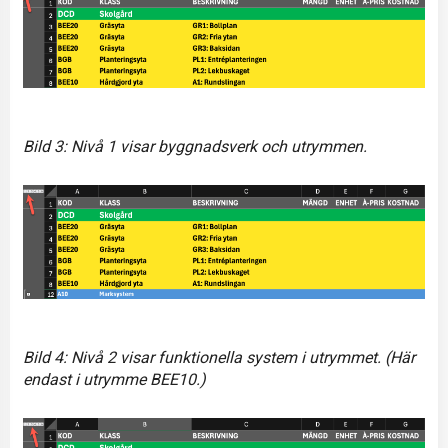
Bild 3: Nivå 1 visar byggnadsverk och utrymmen.
Bild 4: Nivå 2 visar funktionella system i utrymmet. (Här
endast i utrymme BEE10.)