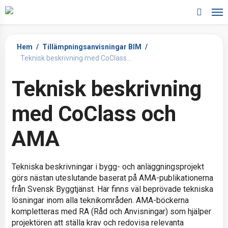
Skip
to
search
main
content
Hem
/
Tillämpningsanvisningar BIM
/
Teknisk beskrivning med CoClass...
Teknisk beskrivning
med CoClass och
AMA
Tekniska beskrivningar i bygg- och anläggningsprojekt
görs nästan uteslutande baserat på AMA-publikationerna
från Svensk Byggtjänst. Här finns väl beprövade tekniska
lösningar inom alla teknikområden. AMA-böckerna
kompletteras med RA (Råd och Anvisningar) som hjälper
projektören att ställa krav och redovisa relevanta