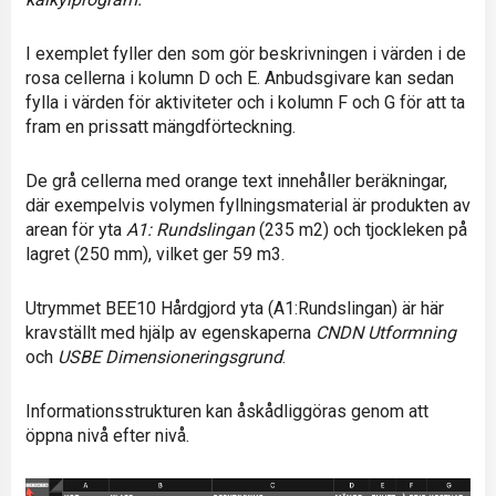
I exemplet fyller den som gör beskrivningen i värden i de
rosa cellerna i kolumn D och E. Anbudsgivare kan sedan
fylla i värden för aktiviteter och i kolumn F och G för att ta
fram en prissatt mängdförteckning.
De grå cellerna med orange text innehåller beräkningar,
där exempelvis volymen fyllningsmaterial är produkten av
arean för yta
A1: Rundslingan
(235 m2) och tjockleken på
lagret (250 mm), vilket ger 59 m3.
Utrymmet BEE10 Hårdgjord yta (A1:Rundslingan) är här
kravställt med hjälp av egenskaperna
CNDN Utformning
och
USBE Dimensioneringsgrund
.
Informationsstrukturen kan åskådliggöras genom att
öppna nivå efter nivå.