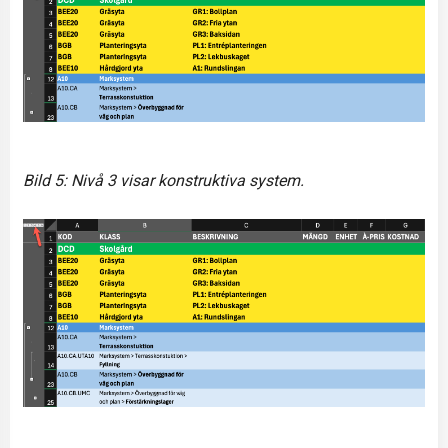
Bild 5: Nivå 3 visar konstruktiva system.